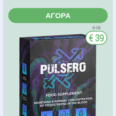
ΑΓΟΡΆ
€ 78
€ 39