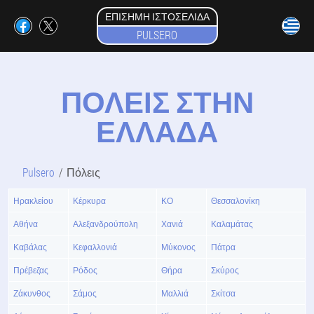
ΕΠΊΣΗΜΗ ΙΣΤΟΣΕΛΊΔΑ
PULSERO
ΠΌΛΕΙΣ ΣΤΗΝ
ΕΛΛΆΔΑ
Pulsero
Πόλεις
Ηρακλείου
Κέρκυρα
ΚΟ
Θεσσαλονίκη
Αθήνα
Αλεξανδρούπολη
Χανιά
Καλαμάτας
Καβάλας
Κεφαλλονιά
Μύκονος
Πάτρα
Πρέβεζας
Ρόδος
Θήρα
Σκύρος
Ζάκυνθος
Σάμος
Μαλλιά
Σκίτσα