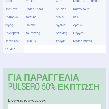
Λέρος
Σητείας
Χίος
Νήσος Αστυπάλαια
Πλέγματα
Νήσος Κάσος
Λήμνος
Καστελόριζο
Καστοριάς
Κοζάνης
Μήλος
NaX
Σύρος
T-Nicolao
Αγρίνιο
Δράμα
Καρλόβασι
Κομοτηνής
Λάρισας
Πύργος
Πόρτο Χέλι
Ρεθύμνου
Σπάρτη
Νήσος Σπέτσαι
Χαλκίδα
ΓΙΑ ΠΑΡΑΓΓΕΛΊΑ
PULSERO 50% ΕΚΠΤΩΣΗ
Εισάγετε το όνομά σας