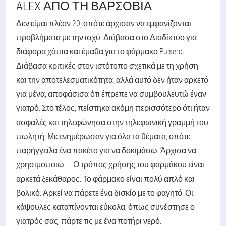
ALEX ΑΠΌ ΤΗ ΒΑΡΣΟΒΊΑ
Δεν είμαι πλέον 20, οπότε άρχισαν να εμφανίζονται
προβλήματα με την ισχύ. Διάβασα στο Διαδίκτυο για
διάφορα χάπια και έμαθα για το φάρμακο Pulsero.
Διάβασα κριτικές στον ιστότοπο σχετικά με τη χρήση
και την αποτελεσματικότητα, αλλά αυτό δεν ήταν αρκετό
για μένα, αποφάσισα ότι έπρεπε να συμβουλευτώ έναν
γιατρό. Στο τέλος, πείστηκα ακόμη περισσότερο ότι ήταν
ασφαλές και τηλεφώνησα στην τηλεφωνική γραμμή του
πωλητή. Με ενημέρωσαν για όλα τα θέματα, οπότε
παρήγγειλα ένα πακέτο για να δοκιμάσω. Άρχισα να
χρησιμοποιώ. . . Ο τρόπος χρήσης του φαρμάκου είναι
αρκετά ξεκάθαρος. Το φάρμακο είναι πολύ απλό και
βολικό. Αρκεί να πάρετε ένα δισκίο με το φαγητό. Οι
κάψουλες καταπίνονται εύκολα, όπως συνέστησε ο
γιατρός σας, πάρτε τις με ένα ποτήρι νερό.